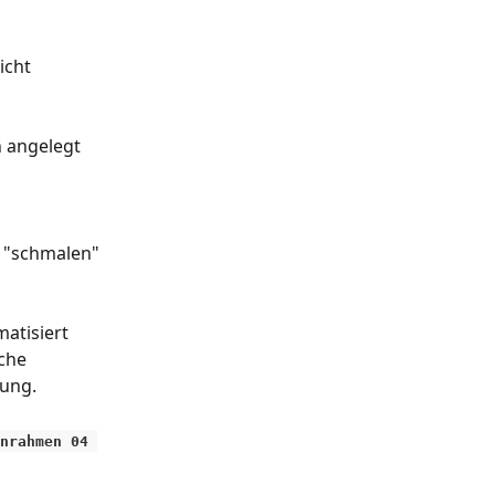
icht 
 angelegt 
 "schmalen" 
atisiert 
che 
rung.
nrahmen 04 