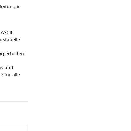
eitung in 
ASCII- 
gstabelle 
g erhalten 
us und 
e für alle 