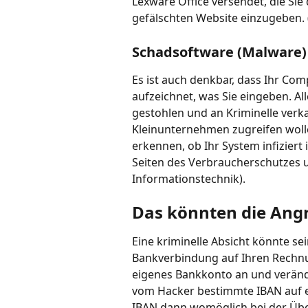
Lexware Office versendet, die Sie 
gefälschten Website einzugeben. 
Schadsoftware (Malware)
Es ist auch denkbar, dass Ihr Compu
aufzeichnet, was Sie eingeben. A
gestohlen und an Kriminelle verk
Kleinunternehmen zugreifen woll
erkennen, ob Ihr System infiziert 
Seiten des Verbraucherschutzes u
Informationstechnik).
Das könnten die Angr
Eine kriminelle Absicht könnte s
Bankverbindung auf Ihren Rechn
eigenes Bankkonto an und veränd
vom Hacker bestimmte IBAN auf e
IBAN dann womöglich bei der Üb