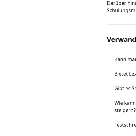
Darüber hina
Schulungsmög
Verwandt
Kann man
Bietet L
Gibt es S
Wie kann 
steigern?
Festschre