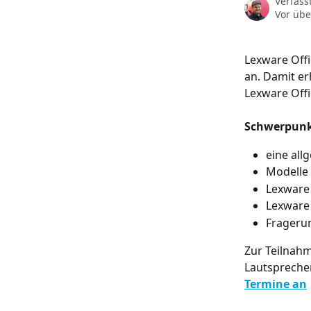
Verfass
Vor übe
Lexware Offi
an. Damit er
Lexware Offi
Schwerpunkt
eine all
Modelle
Lexware
Lexware 
Frageru
Zur Teilnahm
Lautsprecher
Termine an