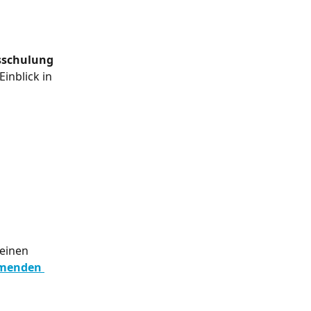
sschulung 
inblick in 
einen 
mmenden 