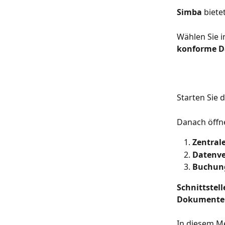
Simba 
biete
Wählen Sie i
konforme Da
Starten Sie 
Danach öffne
Zentral
Datenv
Buchun
Schnittstel
Dokumenten
In diesem M