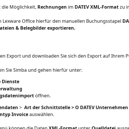
t die Möglichkeit, 
Rechnungen 
im 
DATEV XML-Format
 zu 
n Lexware Office hierfür den manuellen Buchungsstapel 
DA
teien & Belegbilder exportieren. 
den Export und downloaden Sie sich den Export auf Ihrem P
n Sie Simba und gehen hierfür unter:
e Dienste
erwaltung
gsdatenimport
 öffnen.
lendaten
 > 
 Art der Schnittstelle >
O DATEV Unternehmen 
typ Invoice
 auswählen.
enü können die Daten 
XML-Format
 unter 
Quelldatei
 ausg