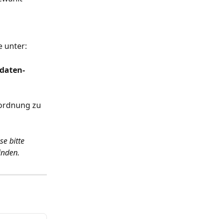
 unter:
daten-
ordnung zu 
se bitte 
inden.