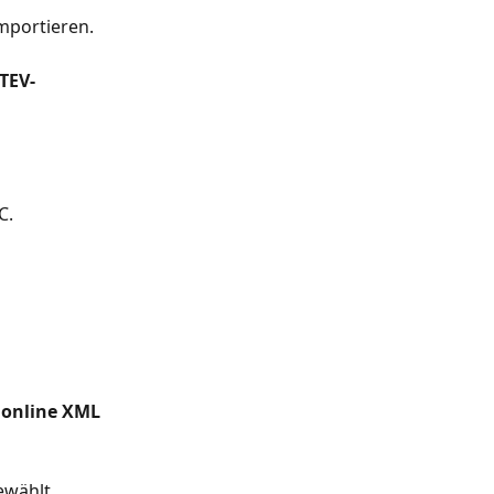
importieren.
TEV-
C.
online XML 
ewählt 